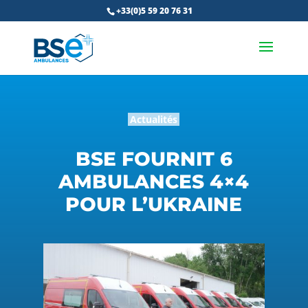
+33(0)5 59 20 76 31
Actualités
BSE FOURNIT 6
AMBULANCES 4×4
POUR L’UKRAINE