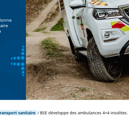
 donne
aire
a
ransport sanitaire
/
BSE développe des ambulances 4×4 insolites.