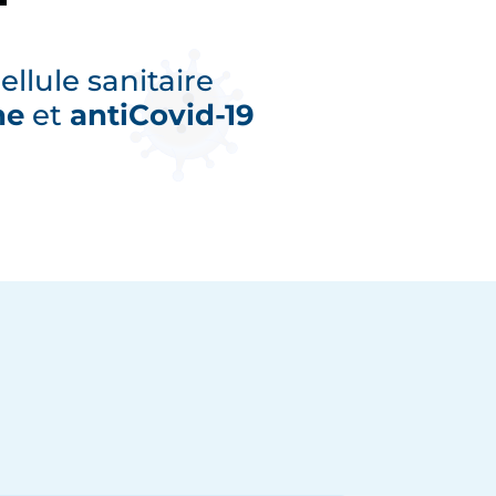
llule sanitaire
ne
et
antiCovid-19