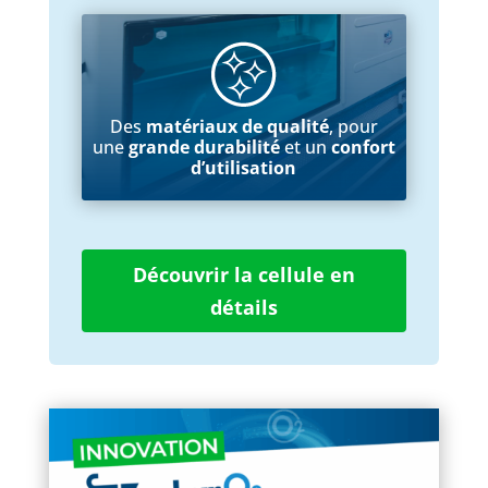
Des
matériaux de qualité
, pour
une
grande durabilité
et un
confort
d’utilisation
Découvrir la cellule en
détails