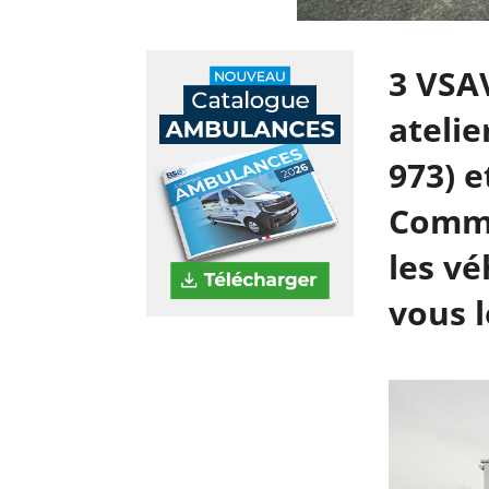
3 VSAV
atelie
973) e
Comme
les vé
vous l