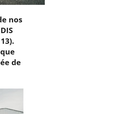
de nos
SDIS
13).
 que
dée de