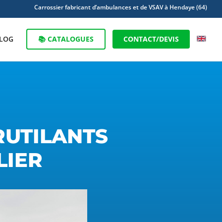
Carrossier fabricant d’ambulances et de VSAV à Hendaye (64)
LOG
📚 CATALOGUES
CONTACT/DEVIS
RUTILANTS
LIER