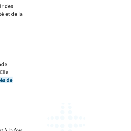
ir des
é et de la
nde
Elle
és de
 à la fois