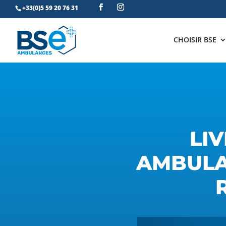
+33(0)5 59 20 76 31
CHOISIR BSE
LI
AMBULA