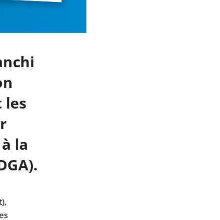
anchi
on
 les
r
à la
DGA).
),
es