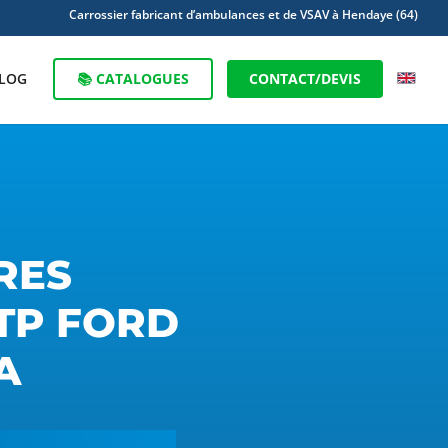
Carrossier fabricant d’ambulances et de VSAV à Hendaye (64)
LOG
📚 CATALOGUES
CONTACT/DEVIS
RES
TP FORD
A