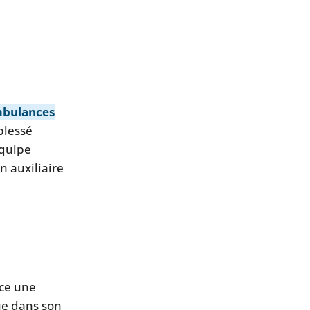
bulances
blessé
équipe
n auxiliaire
ace une
ue dans son