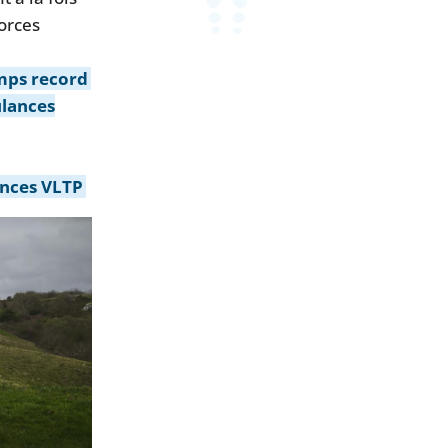
forces
emps record
ulances
ances VLTP