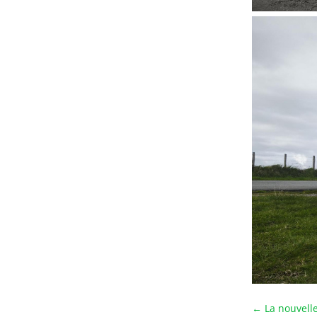
←
La nouvell