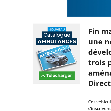
Fin m
une n
dévelo
trois
aména
Direc
Ces véhicu
s’inscrive