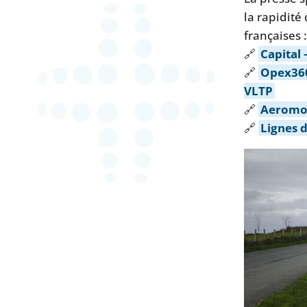
la rapidité 
françaises :
🔗
Capital 
🔗
Opex360
VLTP
🔗
Aeromor
🔗
Lignes 