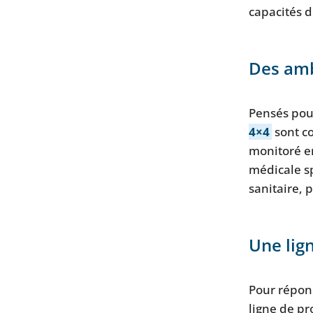
capacités d
Des amb
Pensés pou
4×4
sont co
monitoré e
médicale sp
sanitaire, 
Une lig
Pour répon
ligne de p