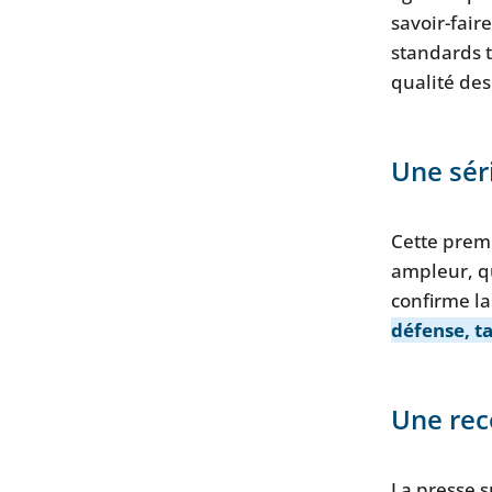
savoir-fair
standards t
qualité des
Une séri
Cette prem
ampleur, qu
confirme l
défense, t
Une rec
La presse s