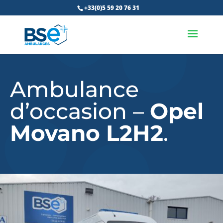
+33(0)5 59 20 76 31
Ambulance
d’occasion –
Opel
Movano L2H2
.