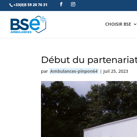
+33(0)5 59 20 76 31
CHOISIR BSE
Début du partenaria
par
Ambulances-pinpon64
|
Juil 25, 2023