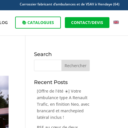
Carrossier fabricant d’ambulances et de VSAV à Hendaye (64)
LOG
📚 CATALOGUES
CONTACT/DEVIS
Search
Recent Posts
[Offre de l’été ☀️] Votre
ambulance type A Renault
Trafic, en finition Neo, avec
brancard et marchepied
latéral inclus !
BSE au cœur de deux