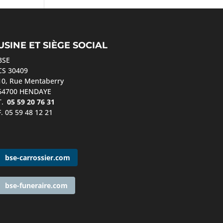
USINE ET SIÈGE SOCIAL
BSE
CS 30409
10, Rue Mentaberry
64700 HENDAYE
T.
05 59 20 76 31
F. 05 59 48 12 21
bse-carrossier.com
bse-funeraire.com