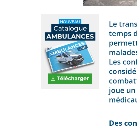
Le trans
temps de
permett
malades
Les con
considér
combatt
joue un 
médicau
Des cond