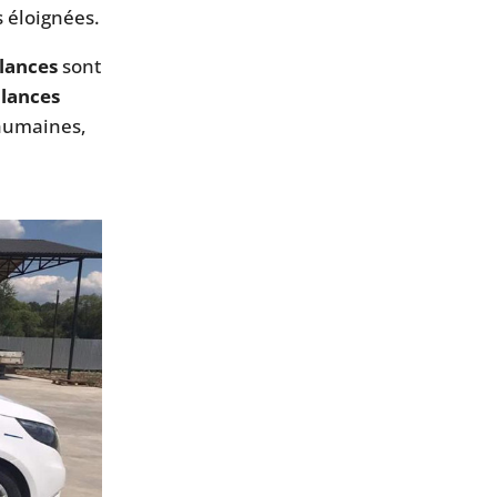
s éloignées.
lances
sont
ulances
 humaines,