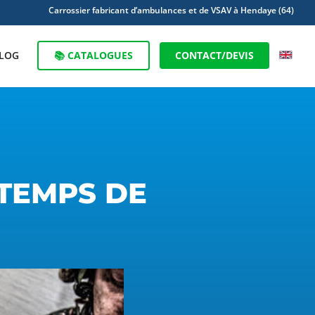
Carrossier fabricant d’ambulances et de VSAV à Hendaye (64)
LOG
📚 CATALOGUES
CONTACT/DEVIS
 TEMPS DE