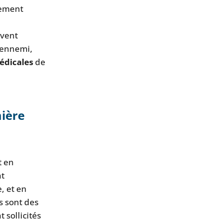
mement
ivent
u ennemi,
médicales
de
ière
t en
t
, et en
s sont des
 sollicités