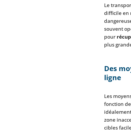
Le transpor
difficile en
dangereuse
souvent op
pour
récup
plus grand
Des moy
ligne
Les moyens 
fonction d
idéalement 
zone inacce
cibles faci