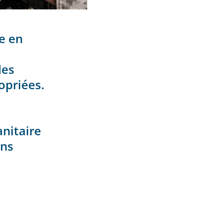
e en
des
opriées.
anitaire
ins