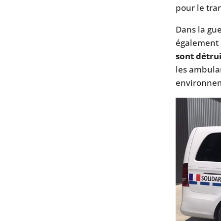
pour le tra
Dans la gue
également 
sont détru
les ambula
environne