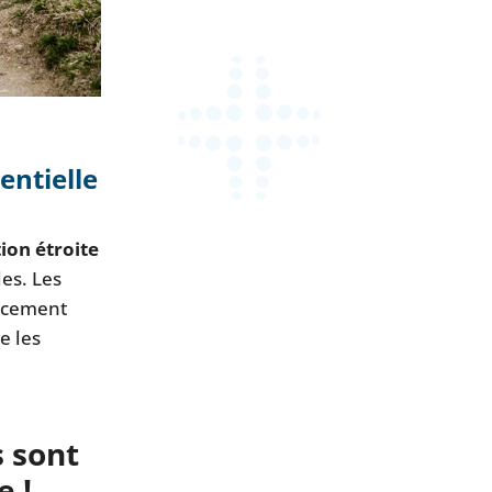
entielle
ion étroite
les. Les
acement
e les
 sont
e !